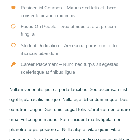
Residential Courses
– Mauris sed felis et libero
consectetur auctor id in nisi
Focus On People
– Sed at risus at erat pretium
fringilla
Student Dedication
– Aenean ut purus non tortor
rhoncus bibendum
Career Placement
– Nunc nec turpis sit egestas
scelerisque at finibus ligula
Nullam venenatis justo a porta faucibus. Sed accumsan nisl
eget ligula iaculis tristique. Nulla eget bibendum neque. Duis
eu rutrum augue. Sed quis feugiat felis. Curabitur non ornare
urna, vel congue mauris. Nam tincidunt mattis ligula, non
pharetra turpis posuere a. Nulla aliquet vitae quam vitae
commodo. Cras ut metus nibh. Suspendisse congue velit dui,