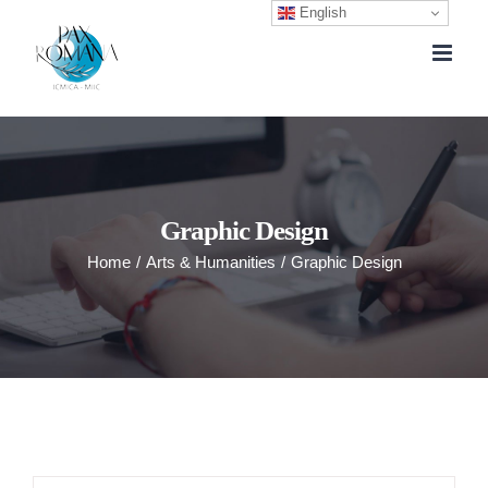
English
Skip
to
content
Graphic Design
Home
/
Arts & Humanities
/
Graphic Design