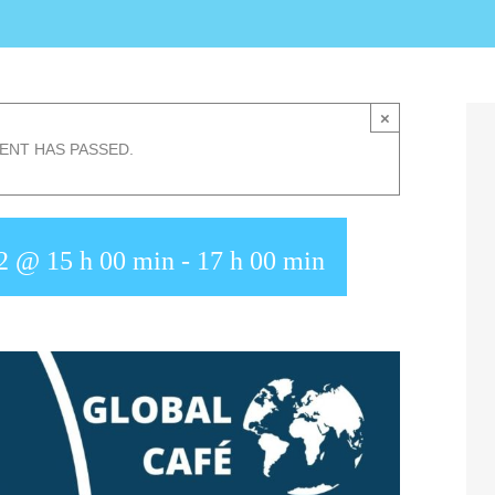
×
VENT HAS PASSED.
2 @ 15 h 00 min
-
17 h 00 min