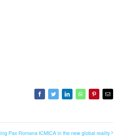
Facebook
Twitter
LinkedIn
WhatsApp
Pinterest
Email
zing Pax Romana ICMICA in the new global reality