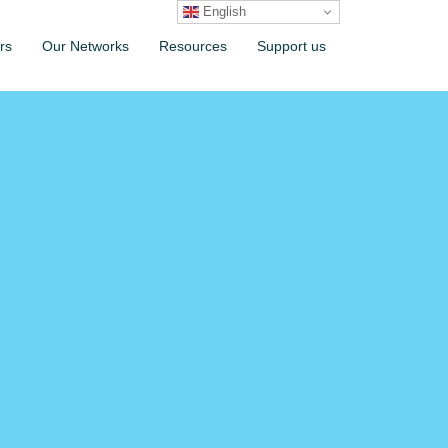
English
rs
Our Networks
Resources
Support us