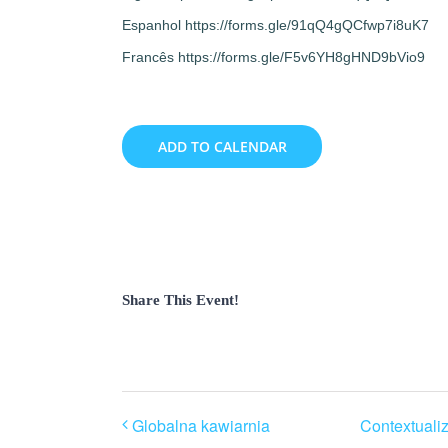
Espanhol https://forms.gle/91qQ4gQCfwp7i8uK7
Francês https://forms.gle/F5v6YH8gHND9bVio9
ADD TO CALENDAR
Share This Event!
Globalna kawiarnia
Contextuali