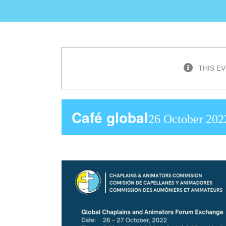
THIS E
Café global
26 October 202