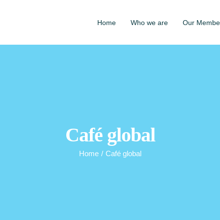
Home
Who we are
Our Membe
Café global
Home
/
Café global