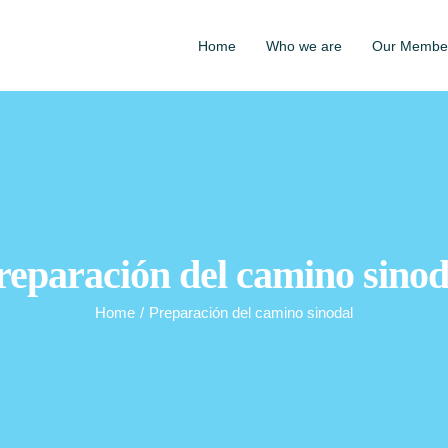
Home
Who we are
Our Membe
reparación del camino sinod
Home
/
Preparación del camino sinodal