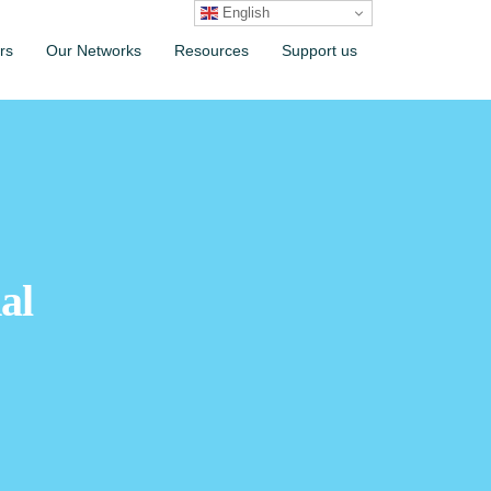
English
rs
Our Networks
Resources
Support us
al