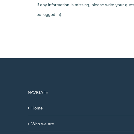
If any information is missing, please write your qu
be logged in).
NAVIGATE
Home
Who we are