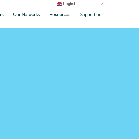
English
rs
Our Networks
Resources
Support us