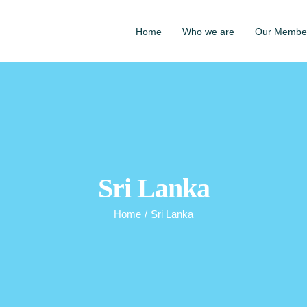
Home
Who we are
Our Membe
Sri Lanka
Home
/
Sri Lanka