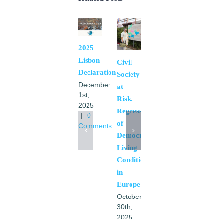
2025
Pax
Lisbon
Romana
Civil
Declaration
International
Society
December
Representation
at
1st,
October
Risk.
2025
6th,
Regression
|
0
2025
of
Comments
|
0
Democratic
Comments
Living
Conditions
in
Europe
October
30th,
2025