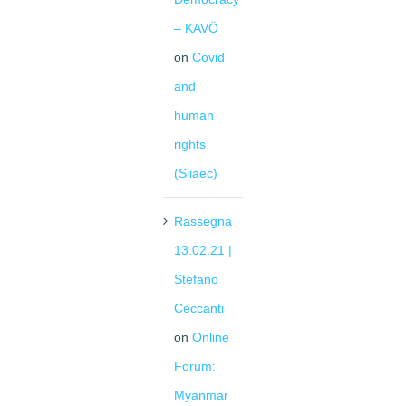
– KAVÖ
on
Covid
and
human
rights
(Siiaec)
Rassegna
13.02.21 |
Stefano
Ceccanti
on
Online
Forum:
Myanmar