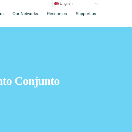
English
rs
Our Networks
Resources
Support us
nto Conjunto