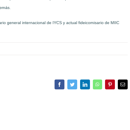
 demás.
rio general internacional de IYCS y actual fideicomisario de MIIC
Facebook
Twitter
LinkedIn
WhatsApp
Pinterest
Ema