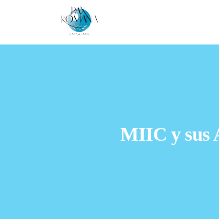
Skip
to
content
MIIC y sus 