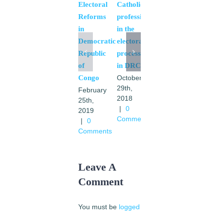
Electoral
Catholic
le
Reforms
professional
prochain
in
in the
pas en
Democratic
electoral
RDC
Republic
process
February
of
in DRC
6th,
Congo
October
2018
29th,
|
0
February
2018
Comments
25th,
|
0
2019
Comments
|
0
Comments
Leave A
Comment
You must be
logged