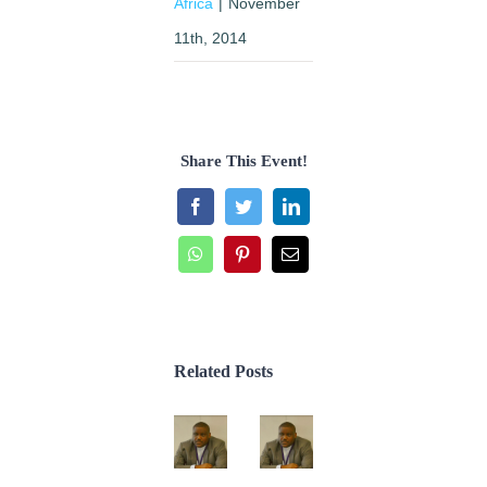
Africa
|
November
11th, 2014
Share This Event!
Facebook
Twitter
LinkedIn
WhatsApp
Pinterest
Email
Related Posts
Faire