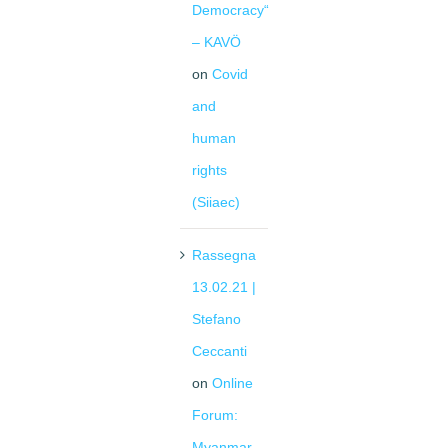
Democracy“
– KAVÖ
on
Covid
and
human
rights
(Siiaec)
Rassegna
13.02.21 |
Stefano
Ceccanti
on
Online
Forum:
Myanmar