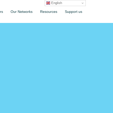
English
rs
Our Networks
Resources
Support us