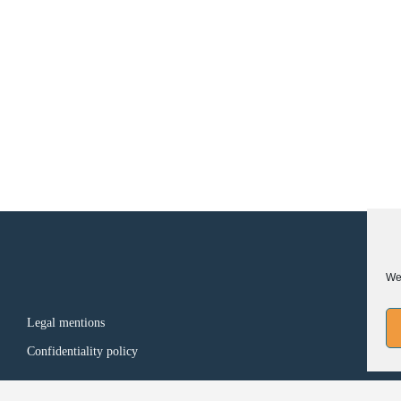
We 
FO
Legal mentions
Confidentiality policy