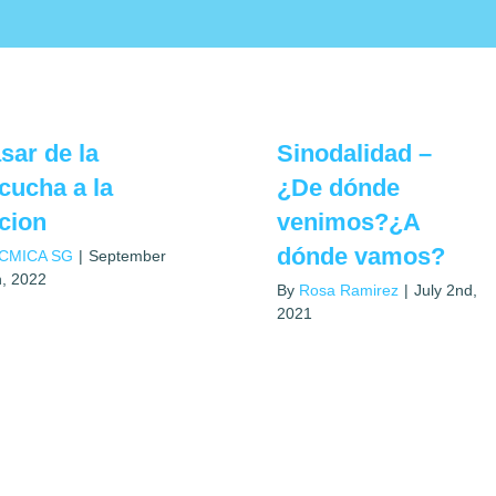
sar de la
Sinodalidad –
cucha a la
¿De dónde
cion
venimos?¿A
dónde vamos?
ICMICA SG
|
September
h, 2022
By
Rosa Ramirez
|
July 2nd,
2021