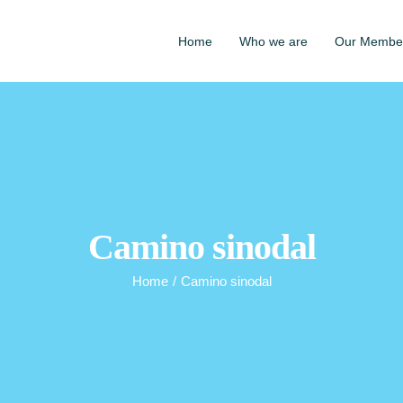
Home
Who we are
Our Membe
Camino sinodal
Home
/
Camino sinodal