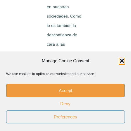
en nuestras
sociedades. Como
lo es también la
desconfianza de
cara a las
convicciones firmes
Manage Cookie Consent
en cualquier área
de la acción y del
We use cookies to optimize our website and our service.
conocimiento
Accept
humanos, surge
entonces una
Deny
postura escéptica
Preferences
que relativiza el
conocimiento de la