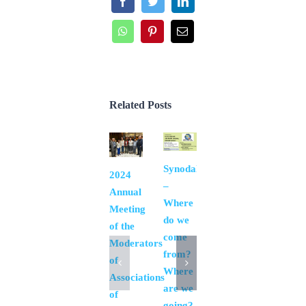
Facebook
Twitter
LinkedIn
WhatsApp
Pinterest
Email
Related Posts
Synodality
Synodality:
2024
–
what is
Annual
Where
it &
Meeting
do we
what
of the
come
does it
Moderators
from?
mean
of
Where
for lay
Associations
are we
movements?
of
going?
June