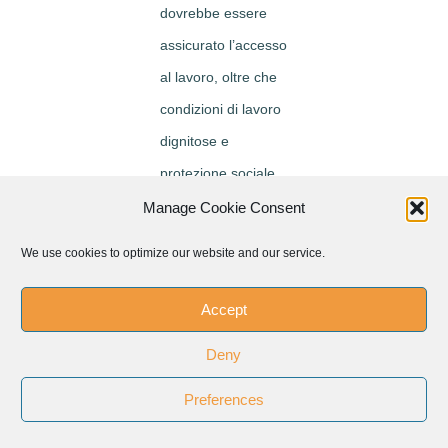
dovrebbe essere
assicurato l’accesso
al lavoro, oltre che
condizioni di lavoro
dignitose e
protezione sociale,
in particolare nel
Manage Cookie Consent
momento in cui
We use cookies to optimize our website and our service.
lasciano la scuola
ed entrano nel
Accept
mondo del lavoro.
Deny
Occorre analizzare
Preferences
attentamente e