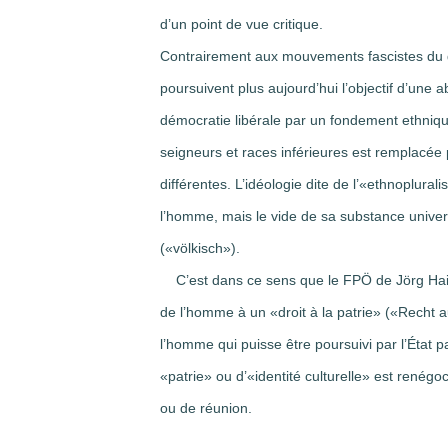
d’un point de vue critique.
Contrairement aux mouvements fascistes du dé
poursuivent plus aujourd’hui l’objectif d’une a
démocratie libérale par un fondement ethnique 
seigneurs et races inférieures est remplacée 
différentes. L’idéologie dite de l’«ethnoplural
l’homme, mais le vide de sa substance univers
(«völkisch»).
C’est dans ce sens que le FPÖ de Jörg Haide
de l’homme à un «droit à la patrie» («Recht au
l’homme qui puisse être poursuivi par l’État p
«patrie» ou d’«identité culturelle» est renégo
ou de réunion.