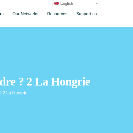
English
rs
Our Networks
Resources
Support us
dre ? 2 La Hongrie
 2 La Hongrie