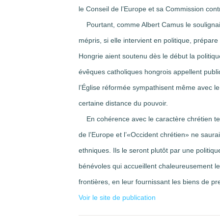
le Conseil de l’Europe et sa Commission contre
Pourtant, comme Albert Camus le soulignait a
mépris, si elle intervient en politique, prépar
Hongrie aient soutenu dès le début la politi
évêques catholiques hongrois appellent publ
l’Église réformée sympathisent même avec le p
certaine distance du pouvoir.
En cohérence avec le caractère chrétien tel q
de l’Europe et l’«Occident chrétien» ne saurai
ethniques. Ils le seront plutôt par une polit
bénévoles qui accueillent chaleureusement les
frontières, en leur fournissant les biens de pre
Voir le site de publication