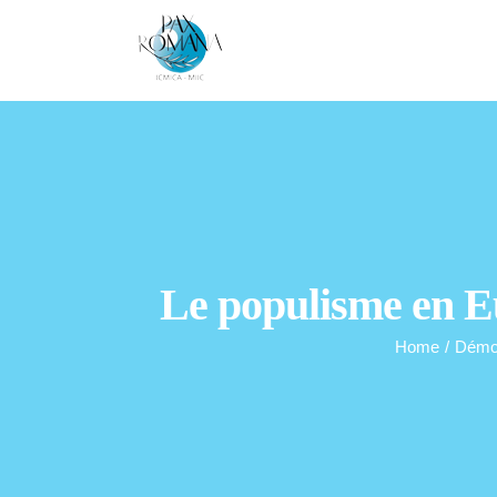
Skip
to
content
Le populisme en E
Home
/
Démoc