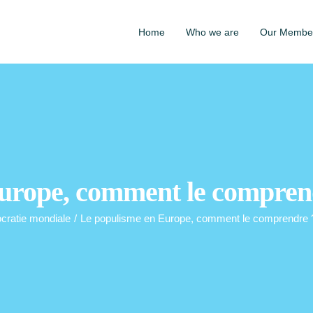
Home
Who we are
Our Membe
urope, comment le compren
ratie mondiale
/
Le populisme en Europe, comment le comprendre ?