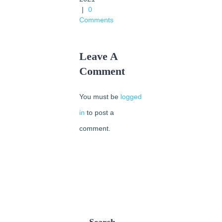
occident
|
0
May
Comments
11th,
2021
|
0
Leave A
Comments
Comment
You must be
logged
in
to post a
comment.
Search