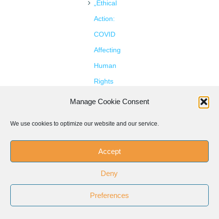
„Ethical
Action:
COVID
Affecting
Human
Rights
and
Manage Cookie Consent
Democracy“
We use cookies to optimize our website and our service.
– KAVÖ
on
Covid
Accept
and
Deny
human
rights
Preferences
(Siiaec)