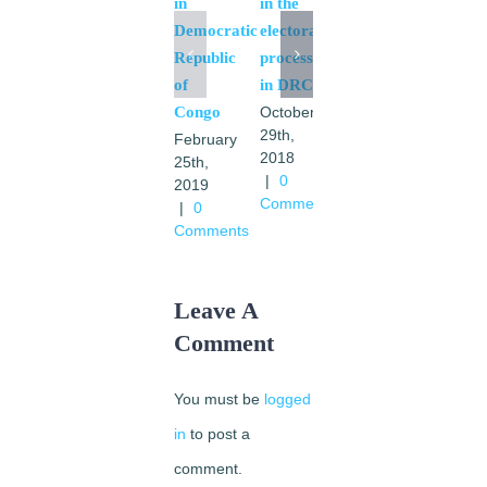
in
in the
pas en
Democratic
electoral
RDC
Republic
process
February
of
in DRC
6th,
Congo
October
2018
29th,
|
0
February
2018
Comments
25th,
|
0
2019
Comments
|
0
Comments
Leave A
Comment
You must be
logged
in
to post a
comment.