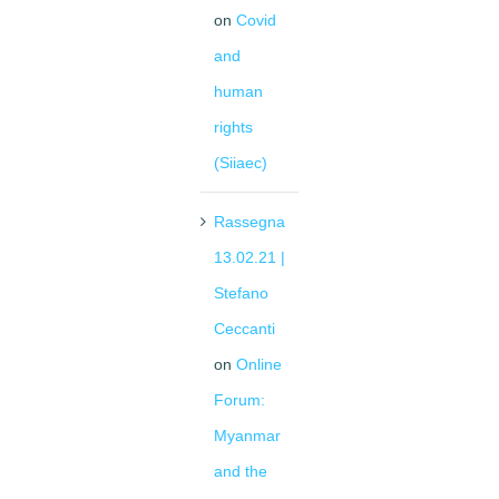
on
Covid
and
human
rights
(Siiaec)
Rassegna
13.02.21 |
Stefano
Ceccanti
on
Online
Forum:
Myanmar
and the