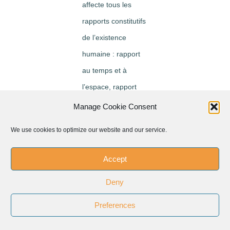
affecte tous les
rapports constitutifs
de l’existence
humaine : rapport
au temps et à
l’espace, rapport
aux autres et aux
Manage Cookie Consent
valeurs communes,
We use cookies to optimize our website and our service.
rapport et soi et aux
institutions.
Accept
Pour nos
Deny
contemporains plus
Preferences
que «
l’appartenance »