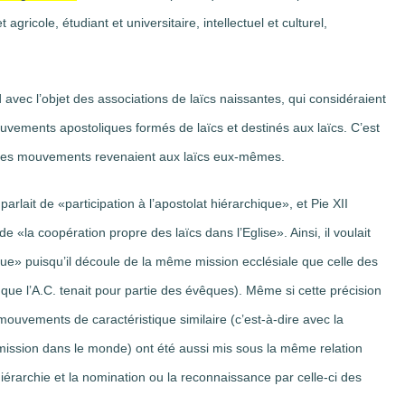
agricole, étudiant et universitaire, intellectuel et culturel,
d avec l’objet des associations de laïcs naissantes, qui considéraient
vements apostoliques formés de laïcs et destinés aux laïcs. C’est
e ces mouvements revenaient aux laïcs eux-mêmes.
parlait de «participation à l’apostolat hiérarchique», et Pie XII
de «la coopération propre des laïcs dans l’Eglise». Ainsi, il voulait
ique» puisqu’il découle de la même mission ecclésiale que celle des
que l’A.C. tenait pour partie des évêques). Même si cette précision
s mouvements de caractéristique similaire (c’est-à-dire avec la
 mission dans le monde) ont été aussi mis sous la même relation
hiérarchie et la nomination ou la reconnaissance par celle-ci des