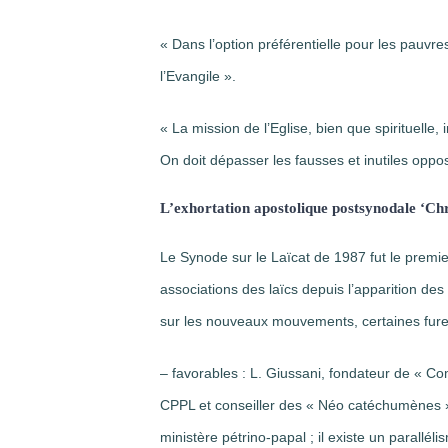
« Dans l’option préférentielle pour les pauvre
l’Evangile ».
« La mission de l’Eglise, bien que spirituell
On doit dépasser les fausses et inutiles oppos
L’exhortation apostolique postsynodale ‘Chri
Le Synode sur le Laïcat de 1987 fut le prem
associations des laïcs depuis l’apparition de
sur les nouveaux mouvements, certaines fure
– favorables : L. Giussani, fondateur de « Co
CPPL et conseiller des « Néo catéchumènes 
ministère pétrino-papal ; il existe un parall