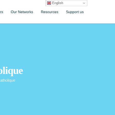
English
rs
Our Networks
Resources
Support us
olique
catholique