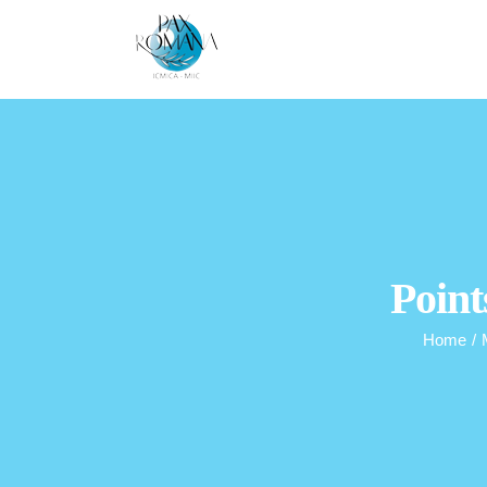
Skip
to
content
Point
Home
/