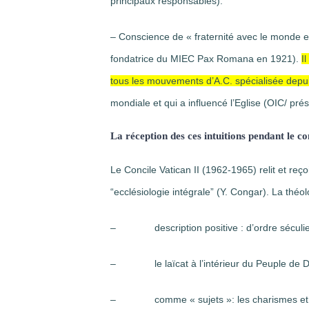
principaux responsables).
– Conscience de « fraternité avec le monde en
fondatrice du MIEC Pax Romana en 1921).
I
tous les mouvements d’A.C. spécialisée depu
mondiale et qui a influencé l’Eglise (OIC/ pré
La réception des ces intuitions pendant le co
Le Concile Vatican II (1962-1965) relit et reço
“ecclésiologie intégrale” (Y. Congar). La théol
– description positive : d’ordre séculier
– le laïcat à l’intérieur du Peuple de Die
– comme « sujets »: les charismes et le 