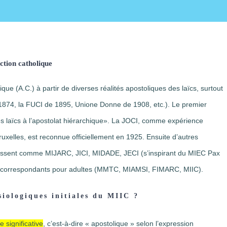
action catholique
que (A.C.) à partir de diverses réalités apostoliques des laïcs, surtout
e 1874, la FUCI de 1895, Unione Donne de 1908, etc.). Le premier
 des laïcs à l’apostolat hiérarchique». La JOCI, comme expérience
 Bruxelles, est reconnue officiellement en 1925. Ensuite d’autres
issent comme MIJARC, JICI, MIDADE, JECI (s’inspirant du MIEC Pax
 correspondants pour adultes (MMTC, MIAMSI, FIMARC, MIIC).
ésiologiques initiales du MIIC ?
 significative
, c’est-à-dire « apostolique » selon l’expression