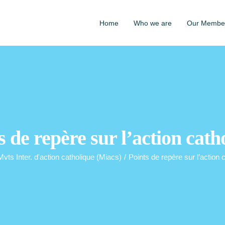
Home
Who we are
Our Membe
s de repère sur l’action cath
Mvts Inter. d'action catholique (Miacs)
/
Points de repère sur l’action 