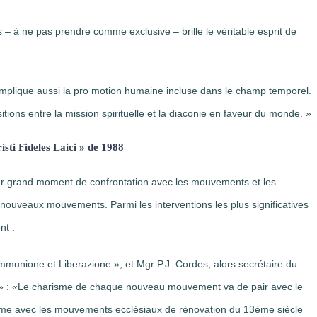
s – à ne pas prendre comme exclusive – brille le véritable esprit de
e, implique aussi la pro motion humaine incluse dans le champ temporel.
itions entre la mission spirituelle et la diaconie en faveur du monde. »
sti Fideles Laici » de 1988
ier grand moment de confrontation avec les mouvements et les
s nouveaux mouvements. Parmi les interventions les plus significatives
nt :
mmunione et Liberazione », et Mgr P.J. Cordes, alors secrétaire du
» : «Le charisme de chaque nouveau mouvement va de pair avec le
élisme avec les mouvements ecclésiaux de rénovation du 13ème siècle