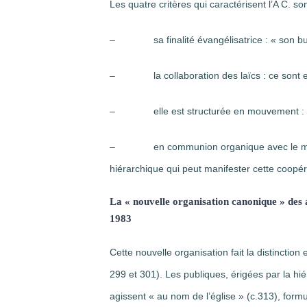
Les quatre critères qui caractérisent l’A C. s
– sa finalité évangélisatrice : « son but es
– la collaboration des laïcs : ce sont eux
– elle est structurée en mouvement : av
– en communion organique avec le ministère
hiérarchique qui peut manifester cette coopér
La « nouvelle organisation canonique » des 
1983
Cette nouvelle organisation fait la distinction
299 et 301). Les publiques, érigées par la hiér
agissent « au nom de l’église » (c.313), form