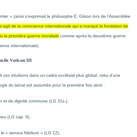
tier » (ainsi s’exprimait le philosophe E. Gilson lors de l’Assemblée
l s’agit de la conscience internationale qui a marqué la fondation de
is la première guerre mondiale
comme après la deuxième guerre
sence internationale).
ncile Vatican III
it ces intuitions dans un cadre ecclésial plus global, celui d’une
ogie du laïcat est assumée pour la première fois ainsi :
 et de dignité commune (LG 31s.),
u (LG cap. II),
« sensus fidelium » (LG 12),