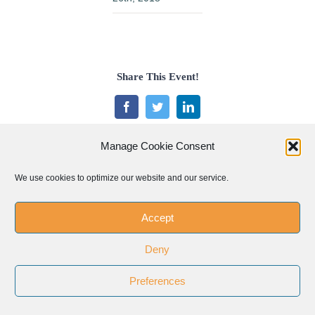
Share This Event!
Facebook
Twitter
LinkedIn
WhatsApp
Pinterest
Email
Manage Cookie Consent
We use cookies to optimize our website and our service.
Related Posts
Accept
Deny
Preferences
Las
El
Convocatoria
bases
futuro
de