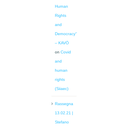
Human
Rights
and
Democracy“
– KAVÖ
on
Covid
and
human
rights
(Siiaec)
Rassegna
13.02.21 |
Stefano