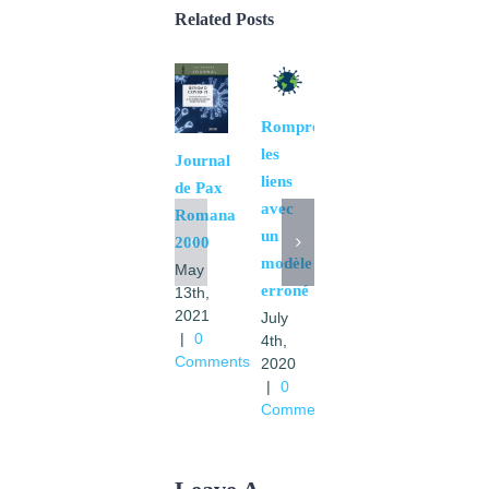
Related Posts
Rompre
les
Journal
liens
de Pax
avec
Romana
un
2000
visioconférence
modèle
May
des
erroné
13th,
MIACS
2021
July
18
|
0
4th,
Comments
2020
Avril
|
0
2020
Comments
May
7th,
2020
|
0