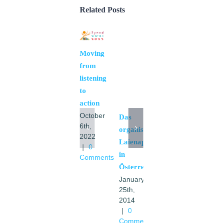
Related Posts
Moving
from
listening
to
action
October
Das
Wo der
6th,
organisierte
Papst
2022
Laienapostolat
einen
|
0
in
Schritt
Comments
Österreich
weiter
gehen
January
25th,
muss
2014
December
|
0
12th,
Comments