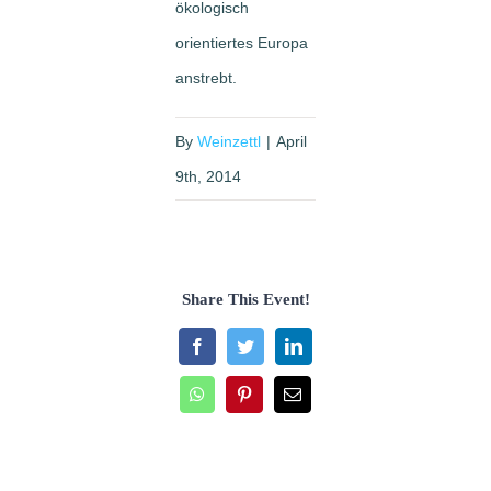
ökologisch
orientiertes Europa
anstrebt.
By
Weinzettl
|
April
9th, 2014
Share This Event!
Facebook
Twitter
LinkedIn
WhatsApp
Pinterest
Email