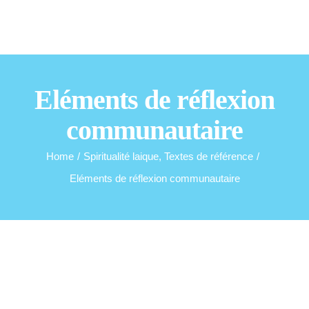
Skip
to
content
Eléments de réflexion
communautaire
Home
/
Spiritualité laique
,
Textes de référence
/
Eléments de réflexion communautaire
View
Larger