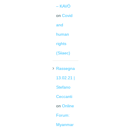
– KAVÖ
on
Covid
and
human
rights
(Siiaec)
Rassegna
13.02.21 |
Stefano
Ceccanti
on
Online
Forum:
Myanmar