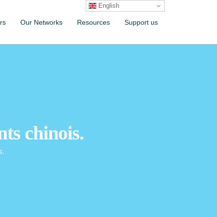
English
rs
Our Networks
Resources
Support us
nts chinois.
s.