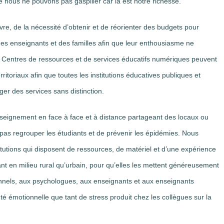
 que nous ne pouvons pas gaspiller car là est notre richesse.
vre, de la nécessité d’obtenir et de réorienter des budgets pour
es enseignants et des familles afin que leur enthousiasme ne
s Centres de ressources et de services éducatifs numériques peuvent
territoriaux afin que toutes les institutions éducatives publiques et
ager des services sans distinction.
 enseignement en face à face et à distance partageant des locaux ou
 pas regrouper les étudiants et de prévenir les épidémies. Nous
itutions qui disposent de ressources, de matériel et d’une expérience
nt en milieu rural qu’urbain, pour qu’elles les mettent généreusement
onnels, aux psychologues, aux enseignants et aux enseignants
té émotionnelle que tant de stress produit chez les collègues sur la