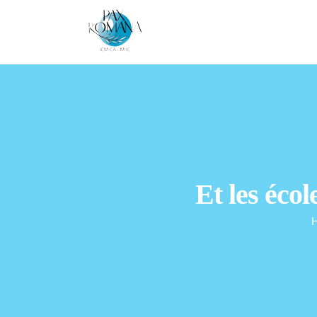
Skip
to
content
Et les écol