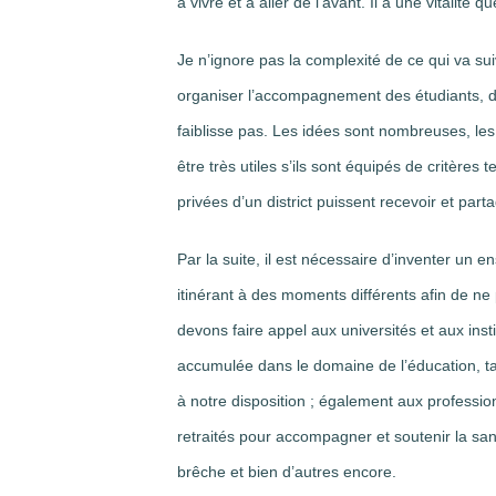
à vivre et à aller de l’avant. Il a une vitalité
Je n’ignore pas la complexité de ce qui va sui
organiser l’accompagnement des étudiants, d
faiblisse pas. Les idées sont nombreuses, le
être très utiles s’ils sont équipés de critères 
privées d’un district puissent recevoir et part
Par la suite, il est nécessaire d’inventer un
itinérant à des moments différents afin de ne
devons faire appel aux universités et aux inst
accumulée dans le domaine de l’éducation, ta
à notre disposition ; également aux professi
retraités pour accompagner et soutenir la san
brêche et bien d’autres encore.