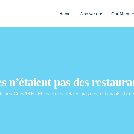
Home
Who we are
Our Membe
es n’étaient pas des restaura
Home
/
Covid19 F
/
Et les écoles n’étaient pas des restaurants chinoi