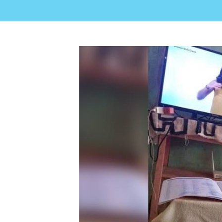
View
Larger
Image