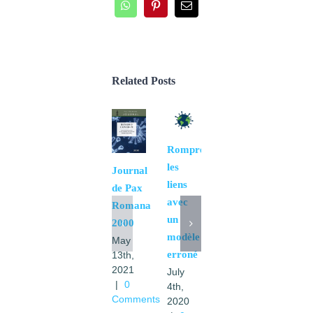
WhatsApp
Pinterest
Email
Related Posts
Eucharistie
Rompre
et
les
Journal
Coronavirus
liens
de Pax
May
avec
Romana
13th,
un
2000
2020
modèle
May
|
0
erroné
13th,
Comments
2021
July
|
0
4th,
Comments
2020