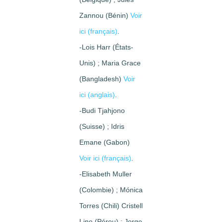
Zannou (Bénin)
Voir
ici (français)
.
-Lois Harr (États-
Unis) ; Maria Grace
(Bangladesh)
Voir
ici (anglais)
.
-Budi Tjahjono
(Suisse) ; Idris
Emane (Gabon)
Voir ici (français)
.
-Elisabeth Muller
(Colombie) ; Mónica
Torres (Chili) Cristell
Lino (Pérou) ; Jorge