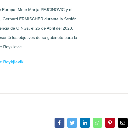
de Europa, Mme.Marija PEJCINOVIC y el
s, Gerhard ERMISCHER durante la Sesión
ncia de OINGs, el 25 de Abril del 2023.
entó los objetivos de su gabinete para la
 Reykjiavic.
 Reykjiavik
Facebook
Twitter
LinkedIn
WhatsApp
Pinterest
Ema