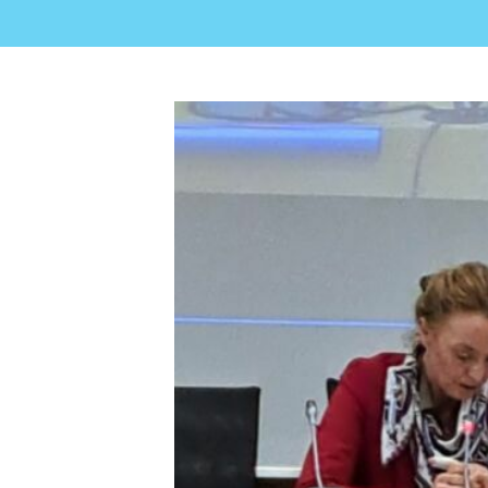
View
Larger
Image